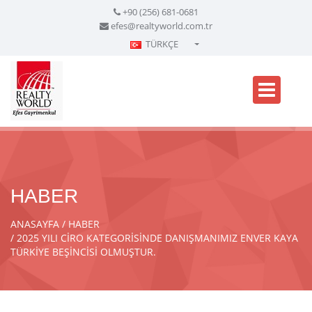
+90 (256) 681-0681
efes@realtyworld.com.tr
TÜRKÇE
Türkçe - Turkish
English - English
русский - Russian
فارسی - Persian
العربية - Arabic
Crnogorski - Montenegrin
HABER
Српски - Serbian
ANASAYFA
HABER
2025 YILI CİRO KATEGORİSİNDE DANIŞMANIMIZ ENVER KAYA
TÜRKİYE BEŞİNCİSİ OLMUŞTUR.